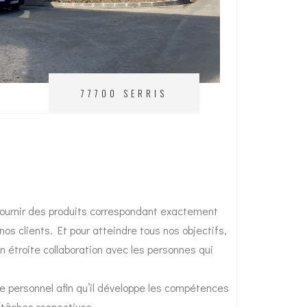
77700 SERRIS
fournir des produits correspondant exactement
nos clients. Et pour atteindre tous nos objectifs,
2
en étroite collaboration avec les personnes qui
re personnel afin qu’il développe les compétences
 tâches respectives.