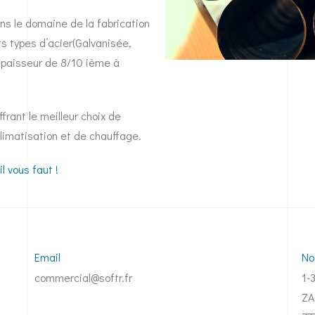
ans le domaine de la fabrication
ts types d’acier(Galvanisée,
 épaisseur de 8/10 ième à
ffrant le meilleur choix de
climatisation et de chauffage.
l vous faut !
Email
No
commercial@softr.fr
1-
ZA