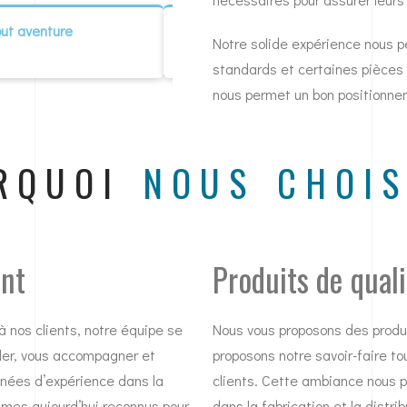
but aventure
Expropriation de Champigny Sur Ma
Notre solide expérience nous p
Grand Paris E
standards et certaines pièces 
nous permet un bon positionne
RQUOI
NOUS CHOIS
ent
Produits de quali
 nos clients, notre équipe se
Nous vous proposons des produ
iller, vous accompagner et
proposons notre savoir-faire t
nnées d’expérience dans la
clients. Cette ambiance nous p
mmes aujourd’hui reconnus pour
dans la fabrication et la distri