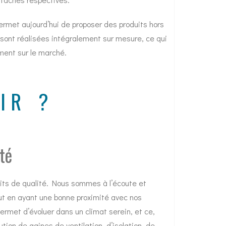
rne pour création ligne 15
Changement de propr
ermet aujourd’hui de proposer des produits hors
xpress
sont réalisées intégralement sur mesure, ce qui
ment sur le marché.
IR ?
té
its de qualité. Nous sommes à l’écoute et
out en ayant une bonne proximité avec nos
ermet d’évoluer dans un climat serein, et ce,
bution de gaines de ventilation, d’isolation, de