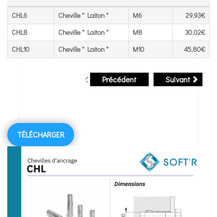
Référence
Dénomination
Diamètre
PU HT
CHL6
Cheville " Laiton "
M6
29,93€
CHL8
Cheville " Laiton "
M8
30,02€
CHL10
Cheville " Laiton "
M10
45,80€
Précédent
Suivant
TÉLÉCHARGER