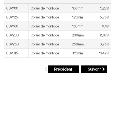
Référence
Dénomination
Diamètre
PU HT
CDV100
Collier de montage
100mm
5,27€
CDV125
Collier de montage
125mm
5,75€
CDV160
Collier de montage
160mm
7,01€
CDV200
Collier de montage
200mm
8,07€
CDV250
Collier de montage
250mm
8,96€
CDV315
Collier de montage
315mm
11,49€
Précédent
Suivant