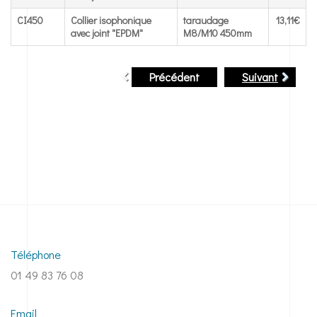
CI450
Collier isophonique
taraudage
13,11€
avec joint "EPDM"
M8/M10 450mm
Précédent
Suivant
Téléphone
01 49 83 76 08
Email