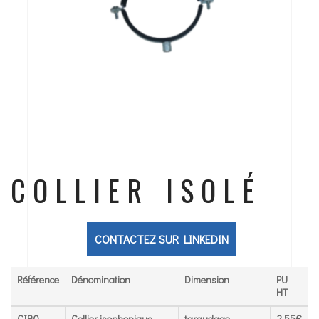
COLLIER ISOLÉ
CONTACTEZ SUR LINKEDIN
Référence
Dénomination
Dimension
PU
HT
Référence
Dénomination
Dimension
PU
CI80
Collier isophonique
taraudage
2,55€