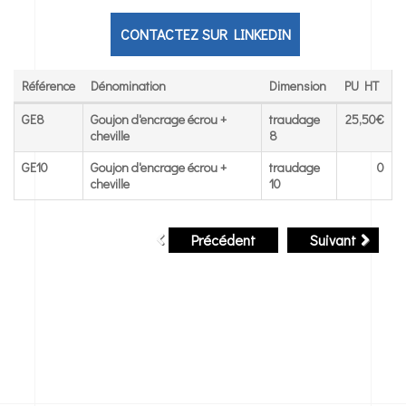
CONTACTEZ SUR LINKEDIN
Référence
Dénomination
Dimension
PU HT
Référence
Dénomination
Dimension
PU HT
GE8
Goujon d'encrage écrou +
traudage
25,50€
cheville
8
GE10
Goujon d'encrage écrou +
traudage
0
cheville
10
Précédent
Suivant