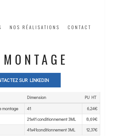
S
NOS RÉALISATIONS
CONTACT
 MONTAGE
TACTEZ SUR LINKEDIN
Dimension
PU HT
Dimension
PU HT
de montage
41
6,24€
21x41 conditionnement 3ML
8,69€
41x41conditionnement 3ML
12,37€