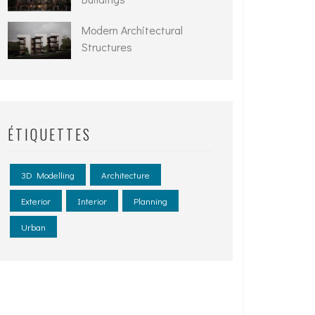
Modern Architectural
Structures
ÉTIQUETTES
3D Modelling
Architecture
Exterior
Interior
Planning
Urban